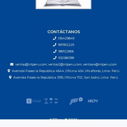
CONTÁCTANOS
016429849
997812229
989122806
932580399
ventas@ntperu.com; ventas2@ntperu.com; ventas4@ntperu.com
Avenida Paseo la República 4644, Oficina 404, Miraflores, Lima- Perú
Avenida Paseo la República 3195, Oficina 702, San Isidro, Lima- Perú
NTPeru © 2026
| Next Technology