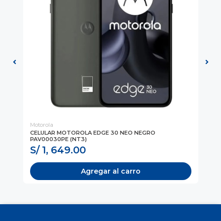
Motorola
Mot
JA
CELULAR MOTOROLA EDGE 30 NEO NEGRO
CE
PAV00030PE (NT3)
(P
S/ 1, 649.00
S
Agregar al carro