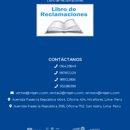
Libro de reclamaciones
CONTÁCTANOS
016429849
997812229
989122806
932580399
ventas@ntperu.com; ventas2@ntperu.com; ventas4@ntperu.com
Avenida Paseo la República 4644, Oficina 404, Miraflores, Lima- Perú
Avenida Paseo la República 3195, Oficina 702, San Isidro, Lima- Perú