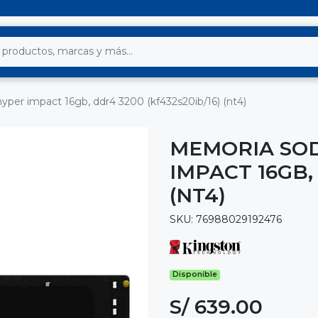
er impact 16gb, ddr4 3200 (kf432s20ib/16) (nt4)
MEMORIA SO
IMPACT 16GB,
(NT4)
SKU: 76988029192476
Disponible
S/ 639.00