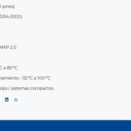
 pines)
DDR4‑3200)
 XMP 2.0
C a 85 °C
amiento: −55 °C a 100 °C
ops / sistemas compactos