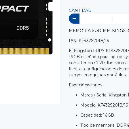
CANTIDAD
MEMORIA SODIMM KINGSTO
P/N: KF432S20IB/16
El Kingston FURY KF432S20
16 GB diseñado para laptops 
con latencia CL20, funciona a 
facilitar configuraciones de r
juegos en equipos portátiles.
Especificaciones
Marca / Serie: Kingsto
Modelo: KF432S20IB/16
Capacidad: 16 GB
Tipo de memoria: DD