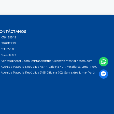
ONTÁCTANOS
016429849
997812229
989122806
932580399
ventas@ntperu.com; ventas2@ntperu.com; ventas4@ntperu.com
Avenida Paseo la República 4644, Oficina 404, Miraflores, Lima- Perú
Avenida Paseo la República 3195, Oficina 702, San Isidro, Lima- Perú