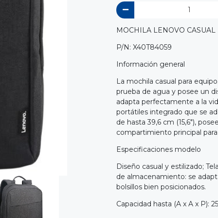
MOCHILA LENOVO CASUAL B
P/N: X40T84059
Información general
La mochila casual para equipos
prueba de agua y posee un di
adapta perfectamente a la vi
portátiles integrado que se a
de hasta 39,6 cm (15,6"), posee
compartimiento principal para l
Especificaciones modelo
Diseño casual y estilizado; Te
de almacenamiento: se adapta 
bolsillos bien posicionados.
Capacidad hasta (A x A x P): 25