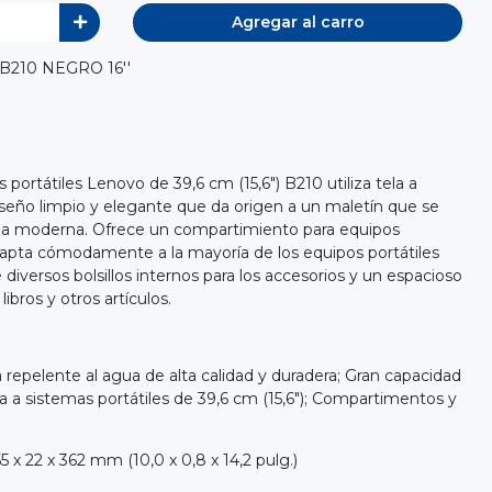
Agregar al carro
210 NEGRO 16''
 portátiles Lenovo de 39,6 cm (15,6") B210 utiliza tela a
seño limpio y elegante que da origen a un maletín que se
da moderna. Ofrece un compartimiento para equipos
dapta cómodamente a la mayoría de los equipos portátiles
 diversos bolsillos internos para los accesorios y un espacioso
ibros y otros artículos.
la repelente al agua de alta calidad y duradera; Gran capacidad
a sistemas portátiles de 39,6 cm (15,6"); Compartimentos y
5 x 22 x 362 mm (10,0 x 0,8 x 14,2 pulg.)