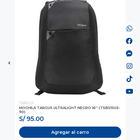
TARGUS
TA
MOCHILA TARGUS ULTRALIGHT NEGRO 16'' (TSB515US-
MO
90)
S/ 95.00
S
Agregar al carro