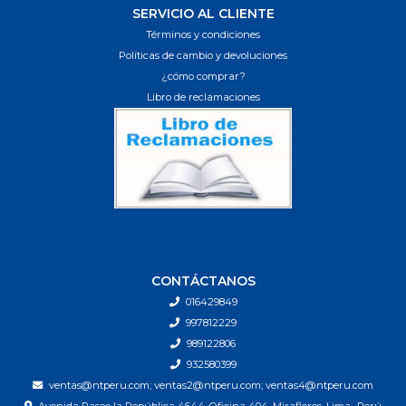
SERVICIO AL CLIENTE
Términos y condiciones
Políticas de cambio y devoluciones
¿cómo comprar?
Libro de reclamaciones
CONTÁCTANOS
016429849
997812229
989122806
932580399
ventas@ntperu.com; ventas2@ntperu.com; ventas4@ntperu.com