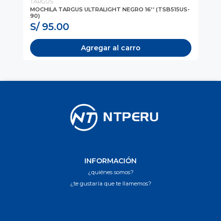
TARGUS
TA
MOCHILA TARGUS ULTRALIGHT NEGRO 16'' (TSB515US-
MA
90)
NE
S/ 95.00
S
Agregar al carro
INFORMACIÓN
¿quiénes somos?
¿te gustaría que te llamemos?