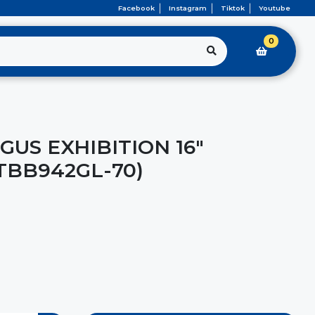
Facebook
Instagram
Tiktok
Youtube
0
US EXHIBITION 16"
TBB942GL-70)