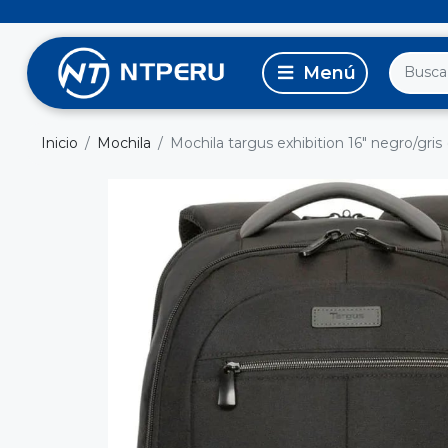
Inicio
Mochila
Mochila targus exhibition 16" negro/gris