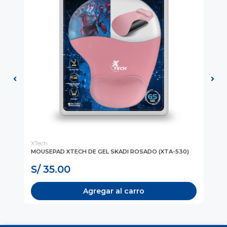
XTech
LO
ION
MOUSEPAD XTECH DE GEL SKADI ROSADO (XTA-530)
MO
(9
S/ 35.00
S
Agregar al carro