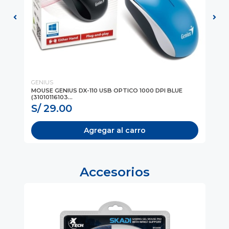
GENIUS
GE
MOUSE GENIUS DX-110 USB OPTICO 1000 DPI BLUE
MO
(31010116103...
(31
S/ 29.00
S
Agregar al carro
Accesorios