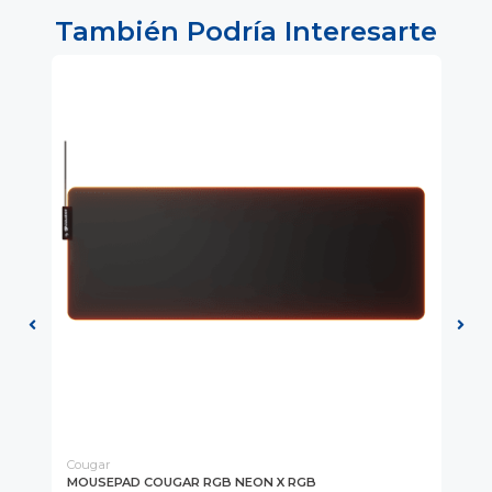
También Podría Interesarte
Cougar
Cor
MOUSEPAD COUGAR RGB NEON X RGB
MO