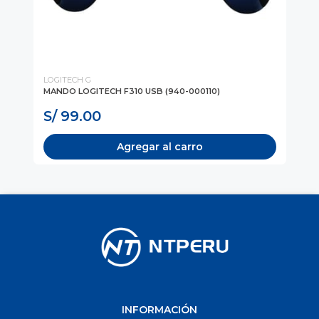
LOGITECH G
Log
L
MANDO LOGITECH F310 USB (940-000110)
MO
00
S/ 99.00
S
Agregar al carro
INFORMACIÓN