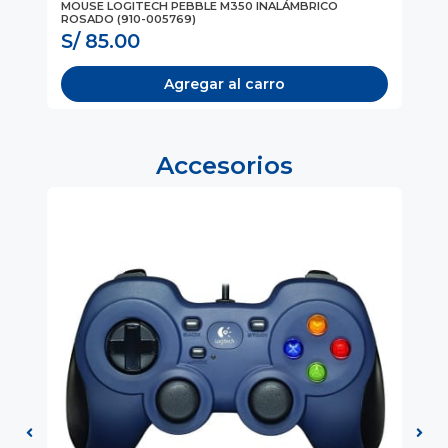
MOUSE LOGITECH PEBBLE M350 INALÁMBRICO
MO
ROSADO (910-005769)
CO
S/ 85.00
S
Agregar al carro
Accesorios