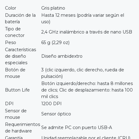
Color
Gris platino
Duración de la
Hasta 12 meses (podría variar según el
batería
uso)
Tipo de
2,4 GHz inalámbrico a través de nano USB
conector
Peso
65 g (2,29 oz)
Características
de diseño
Diseño ambidextro
especiales
Botón de
3 (clic izquierdo, clic derecho, rueda de
mouse
pulsación)
Botón izquierdo/derecho: hasta 8 millones
Button Life
de clics; Clic de desplazamiento: hasta 100
mil clics
DPI
1200 DPI
Sensor de
Sensor óptico
mouse
Requerimientos
Se admite PC con puerto USB-A
de hardware
Garantía
Unidad reemplazable por el cliente (CRU)