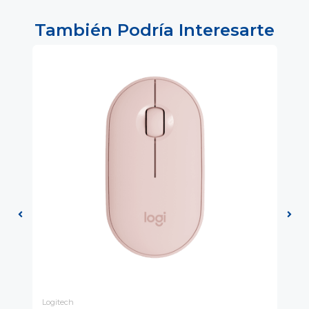
También Podría Interesarte
Logitech
LE