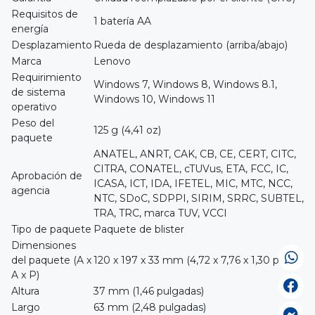
Requisitos de
1 batería AA
energía
Desplazamiento
Rueda de desplazamiento (arriba/abajo)
Marca
Lenovo
Requirimiento
Windows 7, Windows 8, Windows 8.1,
de sistema
Windows 10, Windows 11
operativo
Peso del
125 g (4,41 oz)
paquete
ANATEL, ANRT, CAK, CB, CE, CERT, CITC,
CITRA, CONATEL, cTUVus, ETA, FCC, IC,
Aprobación de
ICASA, ICT, IDA, IFETEL, MIC, MTC, NCC,
agencia
NTC, SDoC, SDPPI, SIRIM, SRRC, SUBTEL,
TRA, TRC, marca TUV, VCCI
Tipo de paquete
Paquete de blister
Dimensiones
del paquete (A x
120 x 197 x 33 mm (4,72 x 7,76 x 1,30 pulg.)
A x P)
Altura
37 mm (1,46 pulgadas)
Largo
63 mm (2,48 pulgadas)