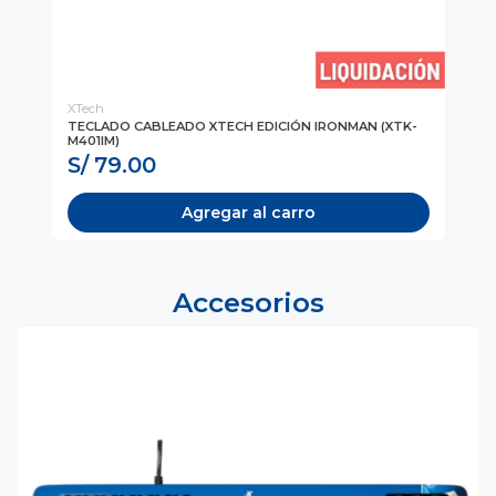
XTech
GE
TECLADO CABLEADO XTECH EDICIÓN IRONMAN (XTK-
MO
M401IM)
(31
S/ 79.00
S
Agregar al carro
Accesorios