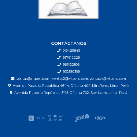
CONTÁCTANOS
016429849
997812229
989122806
932580399
ventas@ntperu.com; ventas2@ntperu.com; ventas4@ntperu.com
Avenida Paseo la República 4644, Oficina 404, Miraflores, Lima- Perú
Avenida Paseo la República 3195, Oficina 702, San Isidro, Lima- Perú