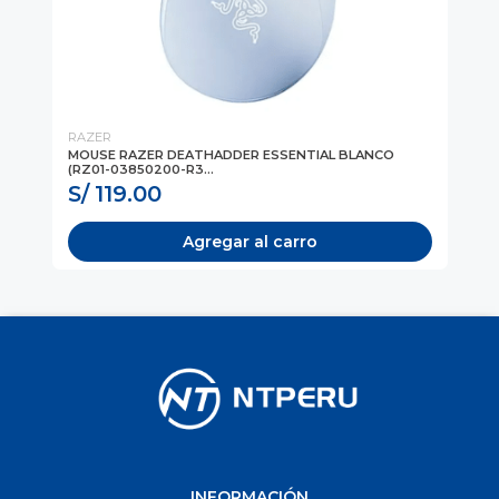
RAZER
GE
MOUSE RAZER DEATHADDER ESSENTIAL BLANCO
MO
(RZ01-03850200-R3...
(31
S/ 119.00
S
Agregar al carro
INFORMACIÓN