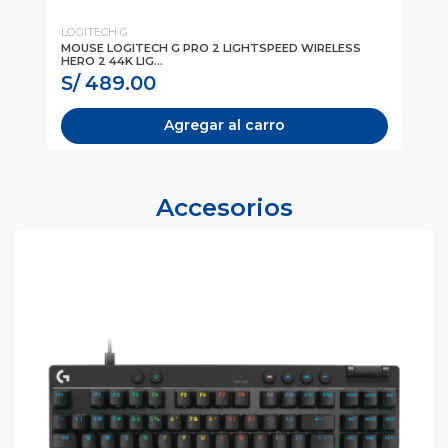
LOGITECH G
LO
MOUSE LOGITECH G PRO 2 LIGHTSPEED WIRELESS
MO
HERO 2 44K LIG...
HER
S/ 489.00
S
Agregar al carro
Accesorios