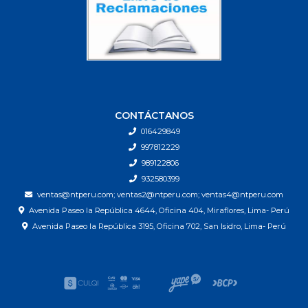
CONTÁCTANOS
016429849
997812229
989122806
932580399
ventas@ntperu.com; ventas2@ntperu.com; ventas4@ntperu.com
Avenida Paseo la República 4644, Oficina 404, Miraflores, Lima- Perú
Avenida Paseo la República 3195, Oficina 702, San Isidro, Lima- Perú