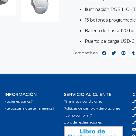
Iluminación RGB LIGHTS
13 botones programables
Batería de hasta 120 hor
Puerto de carga USB-C
Compartir en:
INFORMACIÓN
SERVICIO AL CLIENTE
C
¿quiénes somos?
Términos y condiciones
¿te gustaría que te llamemos?
Políticas de cambio y devoluciones
¿cómo comprar?
Libro de reclamaciones