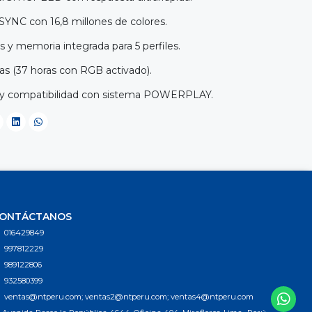
YNC con 16,8 millones de colores.
 y memoria integrada para 5 perfiles.
as (37 horas con RGB activado).
 y compatibilidad con sistema POWERPLAY.
ONTÁCTANOS
016429849
997812229
989122806
932580399
ventas@ntperu.com; ventas2@ntperu.com; ventas4@ntperu.com