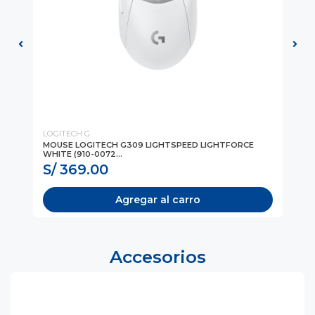
LOGITECH G
Log
MOUSE LOGITECH G309 LIGHTSPEED LIGHTFORCE
MO
WHITE (910-0072...
00
S/ 369.00
S
Agregar al carro
Accesorios