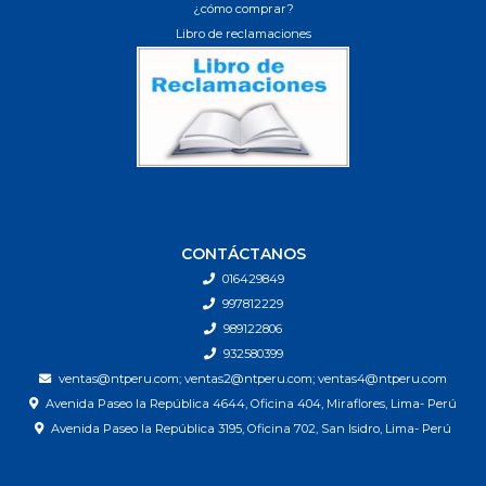
¿cómo comprar?
Libro de reclamaciones
CONTÁCTANOS
016429849
997812229
989122806
932580399
ventas@ntperu.com; ventas2@ntperu.com; ventas4@ntperu.com
Avenida Paseo la República 4644, Oficina 404, Miraflores, Lima- Perú
Avenida Paseo la República 3195, Oficina 702, San Isidro, Lima- Perú