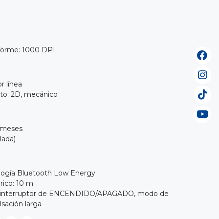
forme: 1000 DPI
r línea
to: 2D, mecánico
2 meses
lada)
ología Bluetooth Low Energy
rico: 10 m
: interruptor de ENCENDIDO/APAGADO, modo de
sación larga