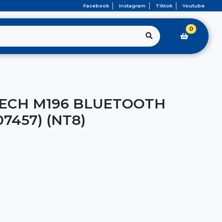
Facebook
Instagram
Tiktok
Youtube
0
ECH M196 BLUETOOTH
7457) (NT8)