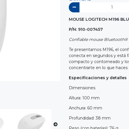
MOUSE LOGITECH M196 BL
P/N: 910-007457
Confiable mouse Bluetooth® 
Te presentamos M196, el confi
conecta en segundos y está fa
compacto y contorneado y los
concentrarte en lo que haces 
Especificaciones y detalles
Dimensiones
Altura: 100 mm
Anchura: 60 mm
Profundidad: 38 mm
Peso (con baterías): 76 g