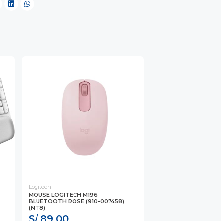
Logitech
MOUSE LOGITECH M196
BLUETOOTH ROSE (910-007458)
(NT8)
S/ 89.00