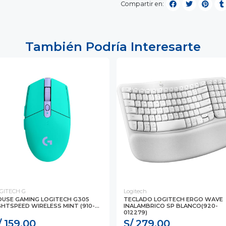
Compartir en:
También Podría Interesarte
GITECH G
Logitech
USE GAMING LOGITECH G305
TECLADO LOGITECH ERGO WAVE
GHTSPEED WIRELESS MINT (910-...
INALAMBRICO SP BLANCO(920-
012279)
/ 159.00
S/ 279.00