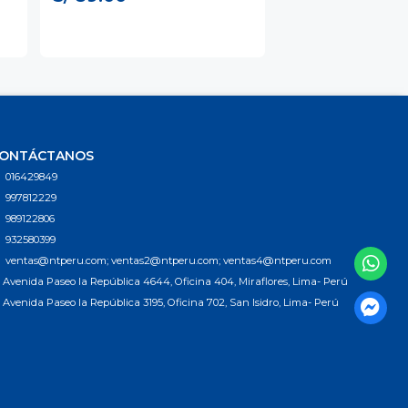
ONTÁCTANOS
016429849
997812229
989122806
932580399
ventas@ntperu.com; ventas2@ntperu.com; ventas4@ntperu.com
Avenida Paseo la República 4644, Oficina 404, Miraflores, Lima- Perú
Avenida Paseo la República 3195, Oficina 702, San Isidro, Lima- Perú