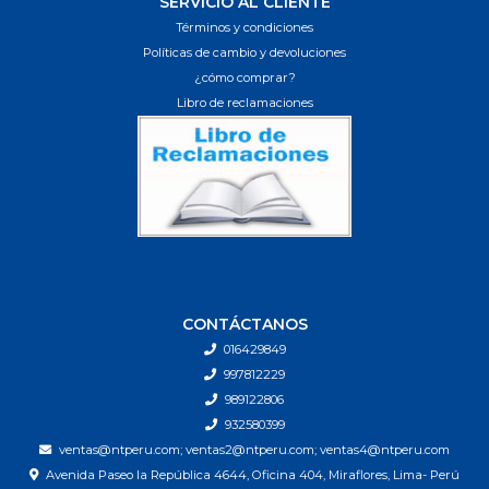
SERVICIO AL CLIENTE
Términos y condiciones
Políticas de cambio y devoluciones
¿cómo comprar?
Libro de reclamaciones
CONTÁCTANOS
016429849
997812229
989122806
932580399
ventas@ntperu.com; ventas2@ntperu.com; ventas4@ntperu.com
Avenida Paseo la República 4644, Oficina 404, Miraflores, Lima- Perú