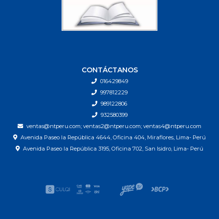
CONTÁCTANOS
016429849
997812229
989122806
932580399
ventas@ntperu.com; ventas2@ntperu.com; ventas4@ntperu.com
Avenida Paseo la República 4644, Oficina 404, Miraflores, Lima- Perú
Avenida Paseo la República 3195, Oficina 702, San Isidro, Lima- Perú