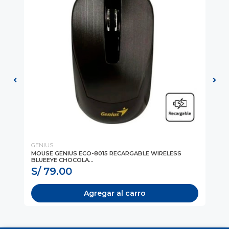
GENIUS
GE
L
MOUSE GENIUS ECO-8015 RECARGABLE WIRELESS
MO
BLUEEYE CHOCOLA...
BLU
S/ 79.00
S
Agregar al carro