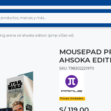
 arena xxl ahsoka edition (pmp-s15at-xxl)
MOUSEPAD PR
AHSOKA EDITI
SKU: 798302221970
Pocas Unidades.
S/ 119.00