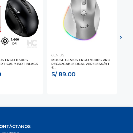
GENIUS
GEN
US ERGO 8300S
MOUSE GENIUS ERGO 9000S PRO
MOU
ERTICAL 7-BOT BLACK
RECARGABLE DUAL WIRELESS/BT
M50
6...
(3...
0
S/ 89.00
S/
ONTÁCTANOS