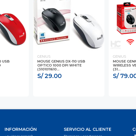
GENIUS
GENIUS
0 USB
MOUSE GENIUS DX-110 USB
MOUSE GENI
D
OPTICO 1000 DPI WHITE
WIRELESS V
(3101011610...
(31...
S/ 29.00
S/ 79.0
INFORMACIÓN
SERVICIO AL CLIENTE
C