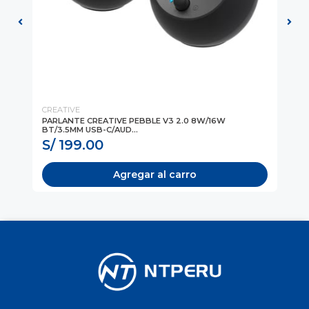
CREATIVE
CR
PARLANTE CREATIVE PEBBLE V3 2.0 8W/16W
CA
BT/3.5MM USB-C/AUD...
ZO
S/ 199.00
S
Agregar al carro