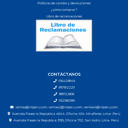
Políticas de cambio y devoluciones
¿cómo comprar?
Libro de reclamaciones
CONTÁCTANOS
016429849
997812229
989122806
932580399
ventas@ntperu.com; ventas2@ntperu.com; ventas4@ntperu.com
Avenida Paseo la República 4644, Oficina 404, Miraflores, Lima- Perú
Avenida Paseo la República 3195, Oficina 702, San Isidro, Lima- Perú