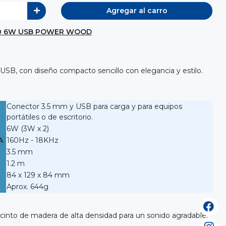
Agregar al carro
80 6W USB POWER WOOD
SB, con diseño compacto sencillo con elegancia y estilo.
Conector 3.5 mm y USB para carga y para equipos
portátiles o de escritorio.
6W (3W x 2)
A
160Hz - 18KHz
3.5 mm
1.2 m
84 x 129 x 84 mm
Aprox. 644g
into de madera de alta densidad para un sonido agradable.