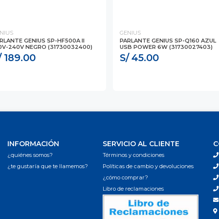
NIUS
GENIUS
RLANTE GENIUS SP-HF500A II
PARLANTE GENIUS SP-Q160 AZUL
0V-240V NEGRO (31730032400)
USB POWER 6W (31730027403)
/ 189.00
S/ 45.00
INFORMACIÓN
SERVICIO AL CLIENTE
C
¿quiénes somos?
Términos y condiciones
¿te gustaría que te llamemos?
Políticas de cambio y devoluciones
¿cómo comprar?
Libro de reclamaciones