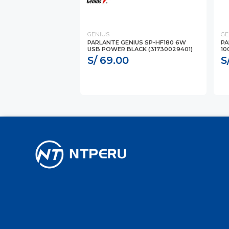
GENIUS
GE
PARLANTE GENIUS SP-HF180 6W
PA
USB POWER BLACK (31730029401)
10
S/ 69.00
S