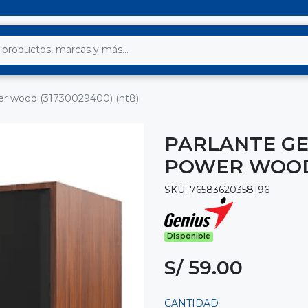
er wood (31730029400) (nt8)
PARLANTE GE
POWER WOOD 
SKU: 76583620358196
Disponible
S/ 59.00
CANTIDAD