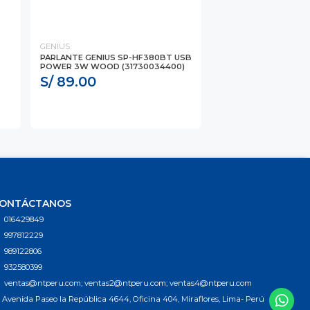
GENIUS
PARLANTE GENIUS SP-HF380BT USB
POWER 3W WOOD (31730034400)
S/ 89.00
ONTÁCTANOS
016429849
997812229
989122806
932580399
ventas@ntperu.com; ventas2@ntperu.com; ventas4@ntperu.com
Avenida Paseo la República 4644, Oficina 404, Miraflores, Lima- Perú