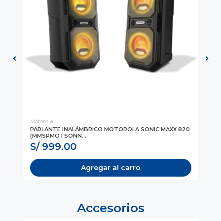
Motorola
GE
GR)
PARLANTE INALÁMBRICO MOTOROLA SONIC MAXX 820
PA
(MMSPMOTSONN...
(31
S/ 999.00
S
Agregar al carro
Accesorios