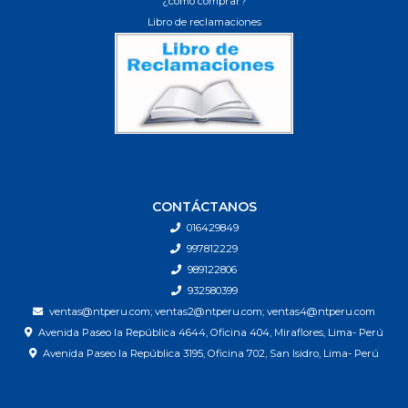
¿cómo comprar?
Libro de reclamaciones
CONTÁCTANOS
016429849
997812229
989122806
932580399
ventas@ntperu.com; ventas2@ntperu.com; ventas4@ntperu.com
Avenida Paseo la República 4644, Oficina 404, Miraflores, Lima- Perú
Avenida Paseo la República 3195, Oficina 702, San Isidro, Lima- Perú