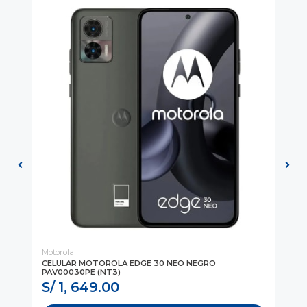
Motorola
Mot
CELULAR MOTOROLA EDGE 30 NEO NEGRO
CE
PAV00030PE (NT3)
(P
S/ 1, 649.00
S