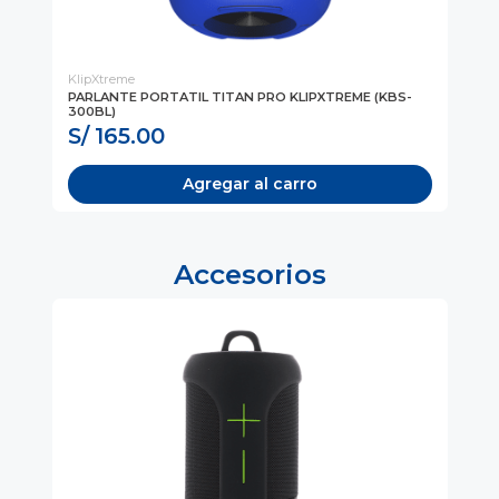
KlipXtreme
Kli
PARLANTE PORTATIL TITAN PRO KLIPXTREME (KBS-
PA
300BL)
LED
S/ 165.00
S
Agregar al carro
Accesorios