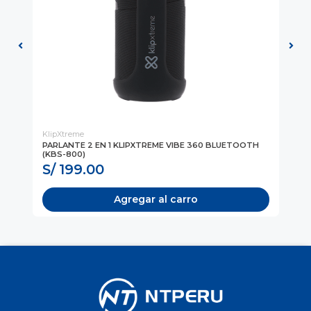
KlipXtreme
PH
E
PARLANTE 2 EN 1 KLIPXTREME VIBE 360 BLUETOOTH
PA
(KBS-800)
PHI
S/ 199.00
S
Agregar al carro