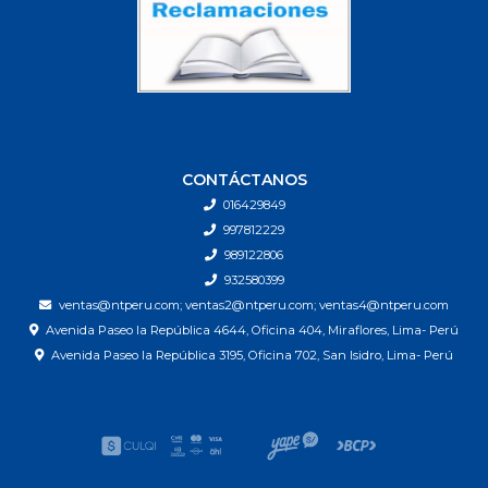
CONTÁCTANOS
016429849
997812229
989122806
932580399
ventas@ntperu.com; ventas2@ntperu.com; ventas4@ntperu.com
Avenida Paseo la República 4644, Oficina 404, Miraflores, Lima- Perú
Avenida Paseo la República 3195, Oficina 702, San Isidro, Lima- Perú