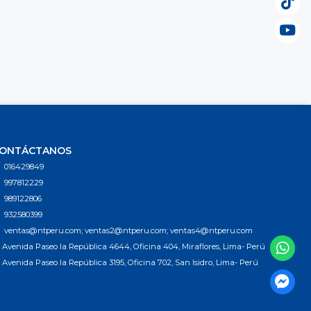
ONTÁCTANOS
016429849
997812229
989122806
932580399
ventas@ntperu.com; ventas2@ntperu.com; ventas4@ntperu.com
Avenida Paseo la República 4644, Oficina 404, Miraflores, Lima- Perú
Avenida Paseo la República 3195, Oficina 702, San Isidro, Lima- Perú