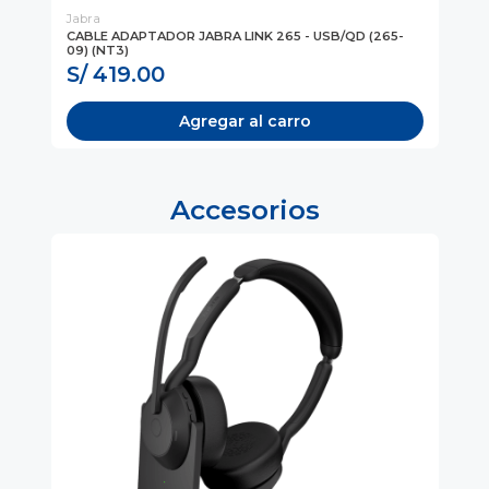
Jabra
AN
2.1
CABLE ADAPTADOR JABRA LINK 265 - USB/QD (265-
AU
09) (NT3)
(A
S/ 419.00
S
Agregar al carro
Accesorios