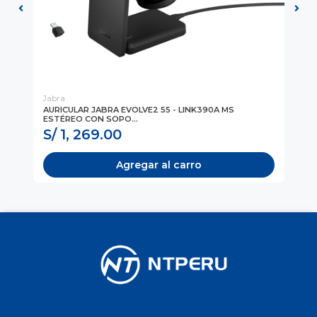
Jabra
Ja
AURICULAR JABRA EVOLVE2 55 - LINK390A MS
CA
ESTÉREO CON SOPO...
- 
S/ 1, 269.00
S
Agregar al carro