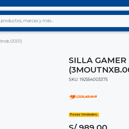
utnxb.0001)
SILLA GAMER
(3MOUTNXB.0
SKU: 192554003375
Pocas Unidades.
S/ 989.00