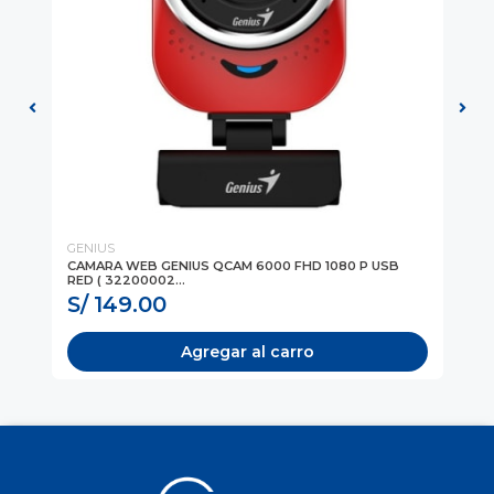
GENIUS
Ja
ST
CAMARA WEB GENIUS QCAM 6000 FHD 1080 P USB
CO
RED ( 32200002...
IN
S/ 149.00
S
Agregar al carro