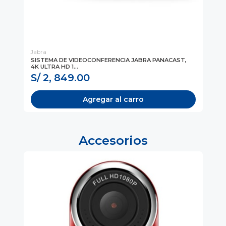
Jabra
Ja
SISTEMA DE VIDEOCONFERENCIA JABRA PANACAST,
SI
4K ULTRA HD 1...
PE
S/ 2, 849.00
S
Agregar al carro
Accesorios