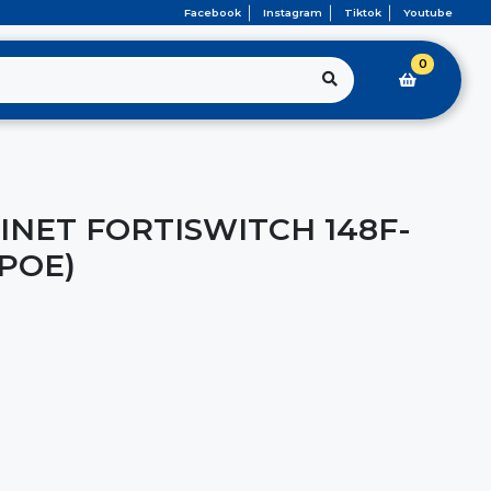
Facebook
Instagram
Tiktok
Youtube
0
INET FORTISWITCH 148F-
-POE)