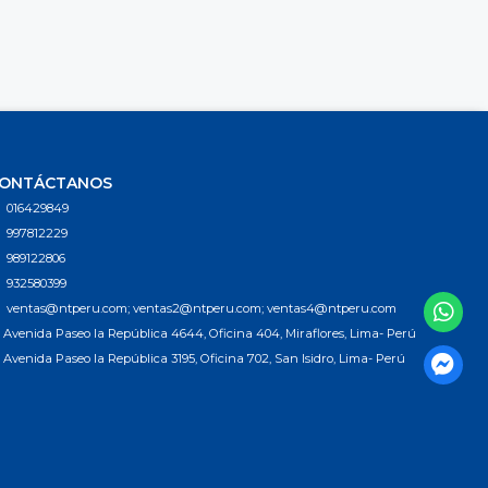
ONTÁCTANOS
016429849
997812229
989122806
932580399
ventas@ntperu.com; ventas2@ntperu.com; ventas4@ntperu.com
Avenida Paseo la República 4644, Oficina 404, Miraflores, Lima- Perú
Avenida Paseo la República 3195, Oficina 702, San Isidro, Lima- Perú