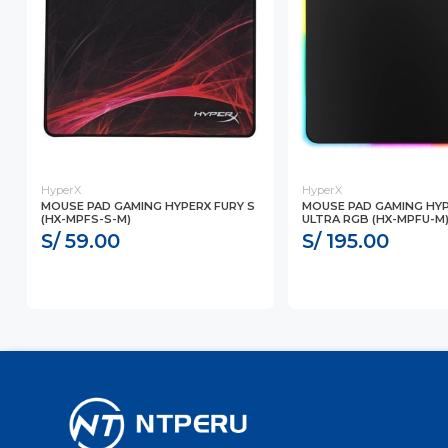
HyperX
HyperX
MOUSE PAD GAMING HYPERX FURY S
MOUSE PAD GAMING HYP
(HX-MPFS-S-M)
ULTRA RGB (HX-MPFU-M
S/ 59.00
S/ 195.00