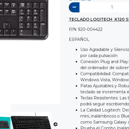
TECLADO LOGITECH K120 S
P/N 920-004422
ESPAÑOL
Uso Agradable y Silenci
por cada pulsación
Conexión Plug and Play:
del ordenador de sobrem
Compatibilidad: Compati
Windows Vista, Windows
Patas Ajustables y Robus
teclado se incrementa 
Teclas Resistentes: Las 
podrá seguir escribiendo
La Calidad Logitech: Des
mini, inalámbricos o Blu
como Samsung Galaxy o
Prueba el Combo Inalám