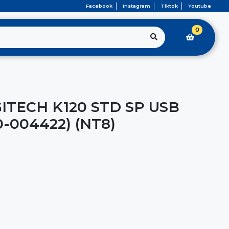
Facebook
Instagram
Tiktok
Youtube
0
ITECH K120 STD SP USB
0-004422) (NT8)