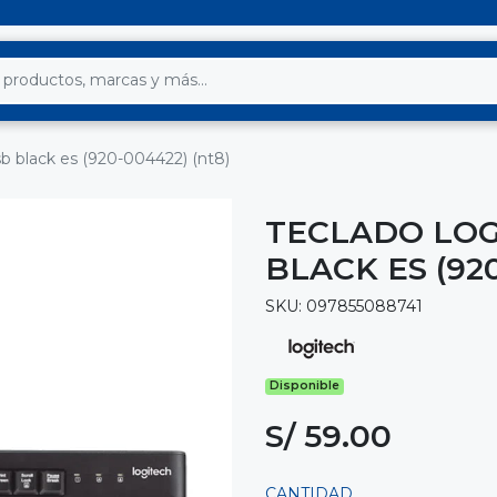
sb black es (920-004422) (nt8)
TECLADO LOG
BLACK ES (92
SKU: 097855088741
Disponible
S/ 59.00
CANTIDAD