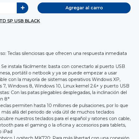
Agregar al carro
TD SP USB BLACK
oso: Teclas silenciosas que ofrecen una respuesta inmediata
 Se instala fácilmente: basta con conectarlo al puerto USB
esa, portátil o netbook y ya se puede empezar a usar
ble con la mayoría de sistemas operativos Windows XP,
 7, Windows 8, Windows 10, Linux kernel 2.6+ y puerto USB
tas: Con las patas plegables desplegadas, la inclinación del
en 8°
teclas permiten hasta 10 millones de pulsaciones, por lo que
 más allá del periodo de vida útil de muchos teclados
cubre nuestros teclados para el español y ratones con cable,
etooth para el gaming o la oficina y accesorios para tablets,
 iPad
brico Logitech MK720: Para más libertad con una conexión