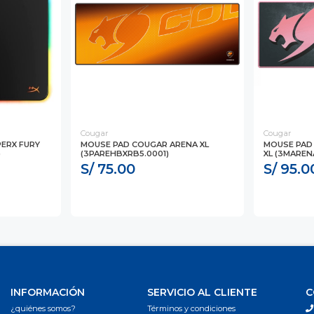
Cougar
Cougar
ERX FURY
MOUSE PAD COUGAR ARENA XL
MOUSE PAD 
)
(3PAREHBXRB5.0001)
XL (3MAREN
S/ 75.00
S/ 95.0
INFORMACIÓN
SERVICIO AL CLIENTE
C
¿quiénes somos?
Términos y condiciones