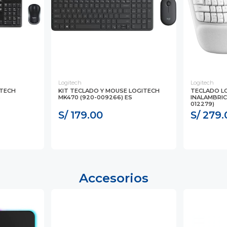
Logitech
Logitech
ITECH
KIT TECLADO Y MOUSE LOGITECH
TECLADO L
S
MK470 (920-009266) ES
INALAMBRIC
012279)
S/ 179.00
S/ 279.
Accesorios