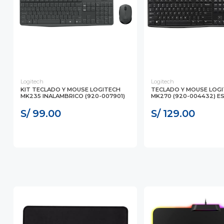
Logitech
Logitech
KIT TECLADO Y MOUSE LOGITECH
TECLADO Y MOUSE LOG
MK235 INALAMBRICO (920-007901)
MK270 (920-004432) E
S/ 99.00
S/ 129.00