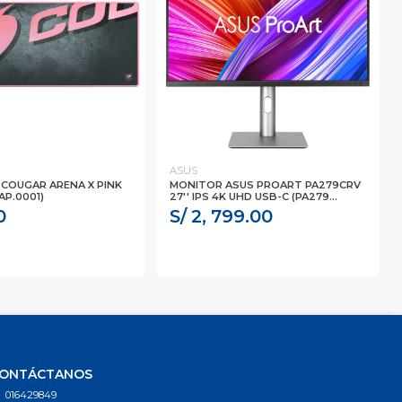
ASUS
COUGAR ARENA X PINK
MONITOR ASUS PROART PA279CRV
AP.0001)
27'' IPS 4K UHD USB-C (PA279...
0
S/ 2, 799.00
ONTÁCTANOS
016429849