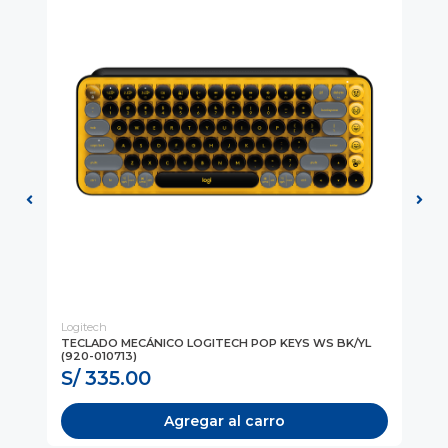
Logitech
Log
TECLADO MECÁNICO LOGITECH POP KEYS WS BK/YL
TE
(920-010713)
(9
S/ 335.00
S
Agregar al carro