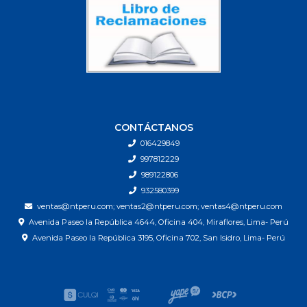
CONTÁCTANOS
016429849
997812229
989122806
932580399
ventas@ntperu.com; ventas2@ntperu.com; ventas4@ntperu.com
Avenida Paseo la República 4644, Oficina 404, Miraflores, Lima- Perú
Avenida Paseo la República 3195, Oficina 702, San Isidro, Lima- Perú