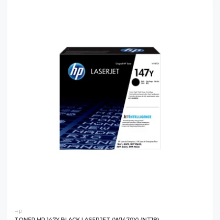
HP
TONER HP 147Y BLACK LASERJET (W1470Y) (NT18)