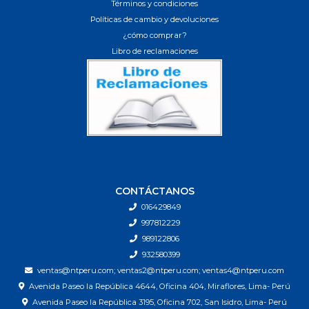
Términos y condiciones
Políticas de cambio y devoluciones
¿cómo comprar?
Libro de reclamaciones
CONTÁCTANOS
016429849
997812229
989122806
932580399
ventas@ntperu.com; ventas2@ntperu.com; ventas4@ntperu.com
Avenida Paseo la República 4644, Oficina 404, Miraflores, Lima- Perú
Avenida Paseo la República 3195, Oficina 702, San Isidro, Lima- Perú