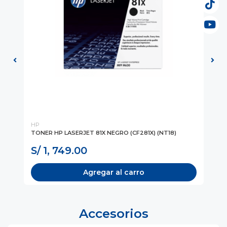
HP
KY
TONER HP LASERJET 81X NEGRO (CF281X) (NT18)
TO
(TK
S/ 1, 749.00
S
Agregar al carro
Accesorios