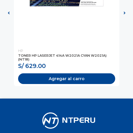
HP
HP
)
TONER HP LASERJET 414A W2021A CYAN W2021A)
TO
(NT18)
(W
S/ 629.00
S
Agregar al carro