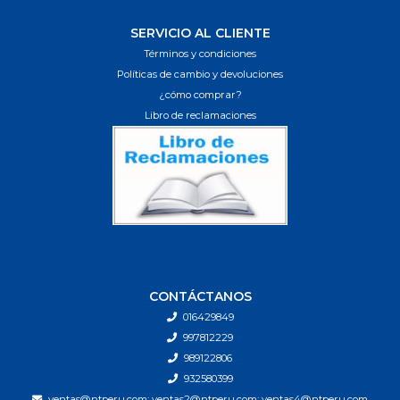
SERVICIO AL CLIENTE
Términos y condiciones
Políticas de cambio y devoluciones
¿cómo comprar?
Libro de reclamaciones
CONTÁCTANOS
016429849
997812229
989122806
932580399
ventas@ntperu.com; ventas2@ntperu.com; ventas4@ntperu.com