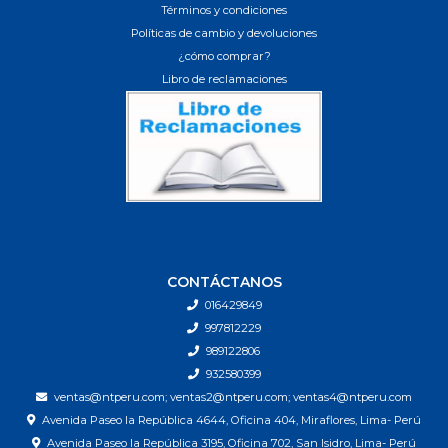
Términos y condiciones
Políticas de cambio y devoluciones
¿cómo comprar?
Libro de reclamaciones
CONTÁCTANOS
016429849
997812229
989122806
932580399
ventas@ntperu.com; ventas2@ntperu.com; ventas4@ntperu.com
Avenida Paseo la República 4644, Oficina 404, Miraflores, Lima- Perú
Avenida Paseo la República 3195, Oficina 702, San Isidro, Lima- Perú