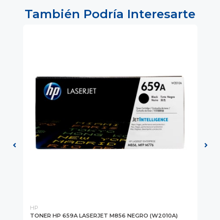
También Podría Interesarte
HP
HP
TONER HP 659A LASERJET M856 NEGRO (W2010A)
TO