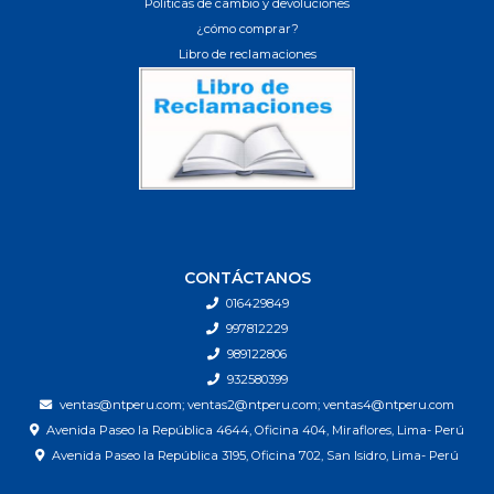
Políticas de cambio y devoluciones
¿cómo comprar?
Libro de reclamaciones
CONTÁCTANOS
016429849
997812229
989122806
932580399
ventas@ntperu.com; ventas2@ntperu.com; ventas4@ntperu.com
Avenida Paseo la República 4644, Oficina 404, Miraflores, Lima- Perú
Avenida Paseo la República 3195, Oficina 702, San Isidro, Lima- Perú