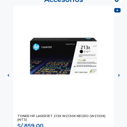
HP
TONER HP LASERJET 213X W2130X NEGRO (W2130X)
TO
(NT3)
(N
S/ 859.00
S/