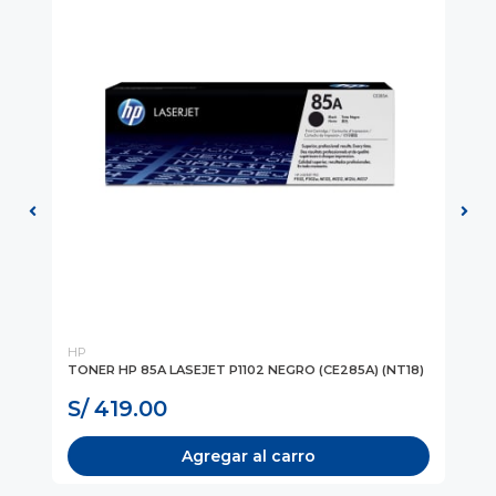
HP
HP
PGS
TONER HP 85A LASEJET P1102 NEGRO (CE285A) (NT18)
TO
S/ 419.00
S
Agregar al carro