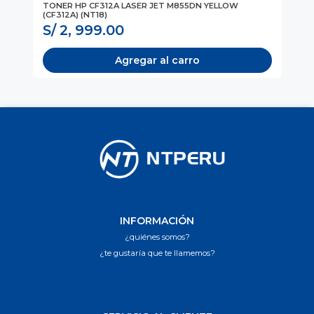
TONER HP CF312A LASER JET M855DN YELLOW
TO
(CF312A) (NT18)
(N
S/ 2, 999.00
S
Agregar al carro
INFORMACIÓN
¿quiénes somos?
¿te gustaría que te llamemos?