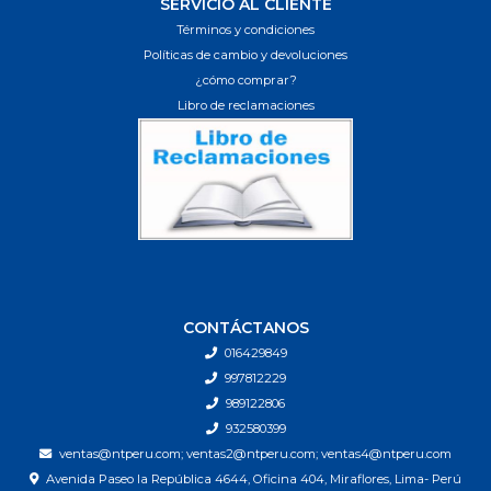
SERVICIO AL CLIENTE
Términos y condiciones
Políticas de cambio y devoluciones
¿cómo comprar?
Libro de reclamaciones
CONTÁCTANOS
016429849
997812229
989122806
932580399
ventas@ntperu.com; ventas2@ntperu.com; ventas4@ntperu.com
Avenida Paseo la República 4644, Oficina 404, Miraflores, Lima- Perú