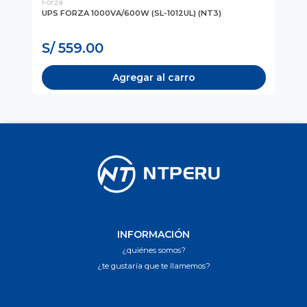
Forza
Fo
-
UPS FORZA 1000VA/600W (SL-1012UL) (NT3)
UP
(N
Co
S/ 559.00
S
Agregar al carro
INFORMACIÓN
¿quiénes somos?
¿te gustaría que te llamemos?