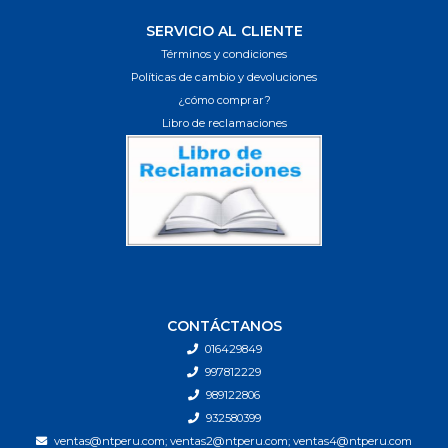
SERVICIO AL CLIENTE
Términos y condiciones
Políticas de cambio y devoluciones
¿cómo comprar?
Libro de reclamaciones
CONTÁCTANOS
016429849
997812229
989122806
932580399
ventas@ntperu.com; ventas2@ntperu.com; ventas4@ntperu.com