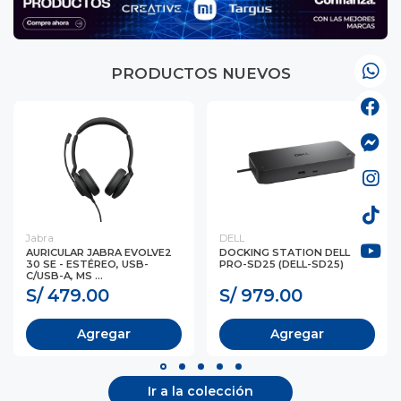
PRODUCTOS NUEVOS
Jabra
DELL
AURICULAR JABRA EVOLVE2
DOCKING STATION DELL
30 SE - ESTÉREO, USB-
PRO-SD25 (DELL-SD25)
C/USB-A, MS ...
S/ 479.00
S/ 979.00
Agregar
Agregar
Ir a la colección