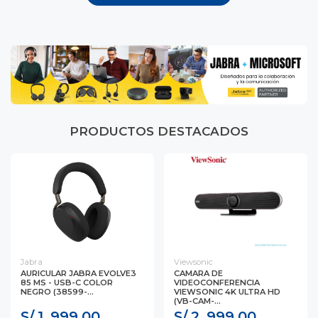
PRODUCTOS DESTACADOS
Jabra
Viewsonic
AURICULAR JABRA EVOLVE3
CAMARA DE
85 MS - USB-C COLOR
VIDEOCONFERENCIA
NEGRO (38599-...
VIEWSONIC 4K ULTRA HD
(VB-CAM-...
S/ 1, 999.00
S/ 2, 999.00