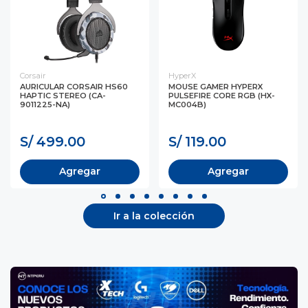
Corsair
HyperX
AURICULAR CORSAIR HS60
MOUSE GAMER HYPERX
HAPTIC STEREO (CA-
PULSEFIRE CORE RGB (HX-
9011225-NA)
MC004B)
S/ 499.00
S/ 119.00
Agregar
Agregar
Ir a la colección