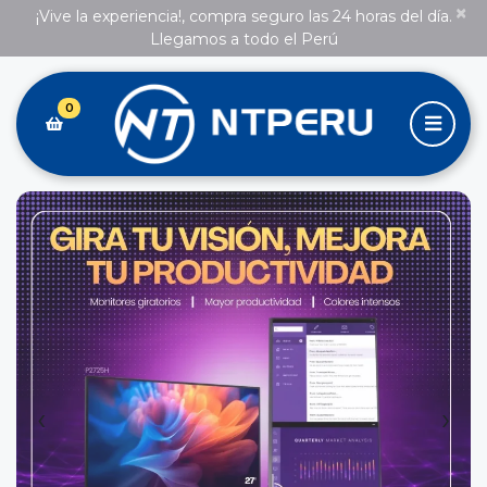
×
¡Vive la experiencia!, compra seguro las 24 horas del día.
Llegamos a todo el Perú
0
‹
›