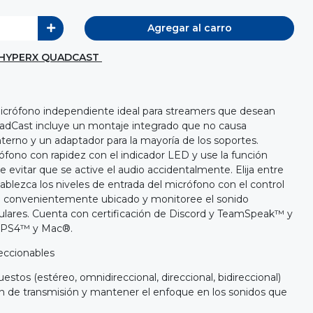
Agregar al carro
 HYPERX QUADCAST
crófono independiente ideal para streamers que desean
uadCast incluye un montaje integrado que no causa
interno y un adaptador para la mayoría de los soportes.
ófono con rapidez con el indicador LED y use la función
 de evitar que se active el audio accidentalmente. Elija entre
ablezca los niveles de entrada del micrófono con el control
 convenientemente ubicado y monitoree el sonido
culares. Cuenta con certificación de Discord y TeamSpeak™ y
, PS4™ y Mac®.
eccionables
estos (estéreo, omnidireccional, direccional, bidireccional)
ón de transmisión y mantener el enfoque en los sonidos que