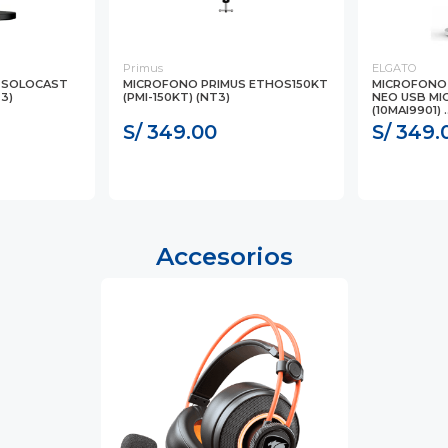
Primus
ELGATO
 SOLOCAST
MICROFONO PRIMUS ETHOS150KT
MICROFONO 
3)
(PMI-150KT) (NT3)
NEO USB M
(10MAI9901) ..
S/ 349.00
S/ 349.
Accesorios