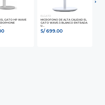
ELGATO
ELG
EL GATO HP WAVE
MICROFONO DE ALTA CALIDAD EL
MIC
ICROPHONE
GATO WAVE:3 BLANCO ENTRADA
BLA
.
U...
00
S/ 699.00
S/