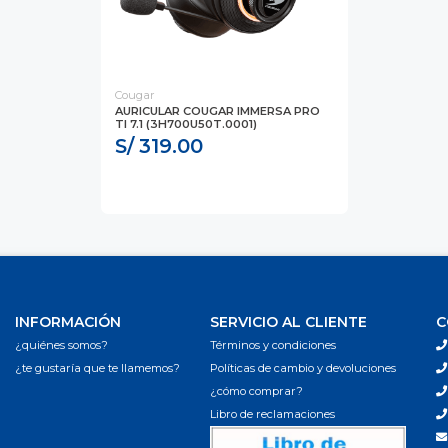
Cougar
AURICULAR COUGAR IMMERSA PRO
TI 7.1 (3H700U50T.0001)
S/ 319.00
INFORMACIÓN
SERVICIO AL CLIENTE
C
¿quiénes somos?
Términos y condiciones
¿te gustaría que te llamemos?
Políticas de cambio y devoluciones
¿cómo comprar?
Libro de reclamaciones