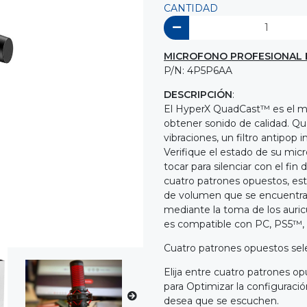
CANTIDAD
MICROFONO PROFESIONAL
P/N: 4P5P6AA
DESCRIPCIÓN
:
El HyperX QuadCast™ es el mi
obtener sonido de calidad. Q
vibraciones, un filtro antipop 
Verifique el estado de su micr
tocar para silenciar con el fin
cuatro patrones opuestos, est
de volumen que se encuentra
mediante la toma de los auri
es compatible con PC, PS5™
Cuatro patrones opuestos sel
Elija entre cuatro patrones opu
para Optimizar la configuraci
desea que se escuchen.