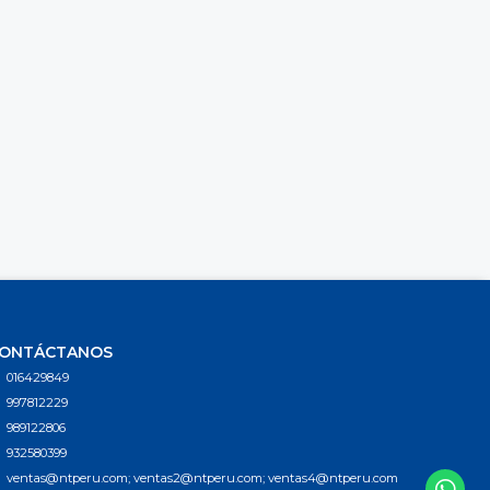
ONTÁCTANOS
016429849
997812229
989122806
932580399
ventas@ntperu.com; ventas2@ntperu.com; ventas4@ntperu.com