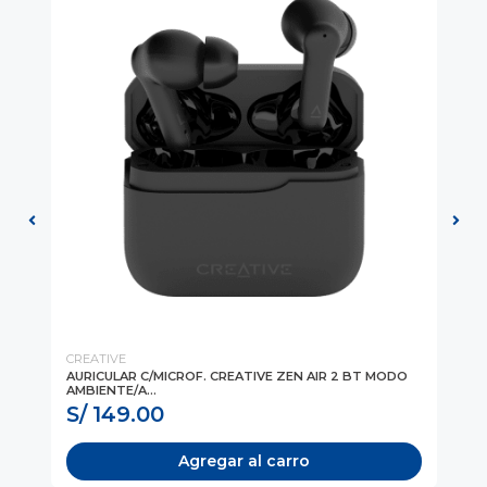
CREATIVE
CR
AURICULAR C/MICROF. CREATIVE ZEN AIR 2 BT MODO
AU
AMBIENTE/A...
13M
S/ 149.00
S
Agregar al carro