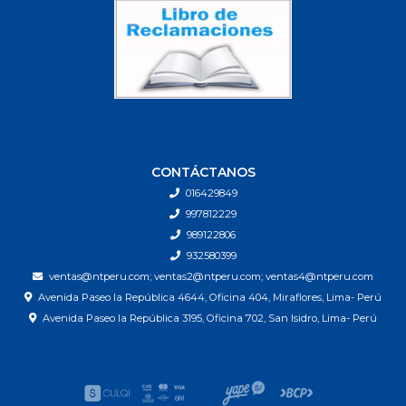
CONTÁCTANOS
016429849
997812229
989122806
932580399
ventas@ntperu.com; ventas2@ntperu.com; ventas4@ntperu.com
Avenida Paseo la República 4644, Oficina 404, Miraflores, Lima- Perú
Avenida Paseo la República 3195, Oficina 702, San Isidro, Lima- Perú