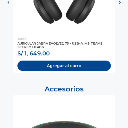
Jabra
Ja
,
AURICULAR JABRA EVOLVE2 75 - USB-A, MS TEAMS
AU
STEREO HEADS...
LIN
S/ 1, 649.00
S
Agregar al carro
Accesorios