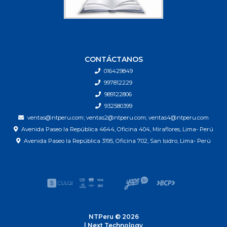
CONTÁCTANOS
016429849
997812229
989122806
932580399
ventas@ntperu.com; ventas2@ntperu.com; ventas4@ntperu.com
Avenida Paseo la República 4644, Oficina 404, Miraflores, Lima- Perú
Avenida Paseo la República 3195, Oficina 702, San Isidro, Lima- Perú
NTPeru © 2026
| Next Technology