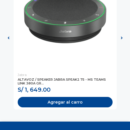
Jabra
Ja
ALTAVOZ / SPEAKER JABRA SPEAK2 75 - MS TEAMS
SI
LINK 380A GR...
PE
S/ 1, 649.00
S
Agregar al carro