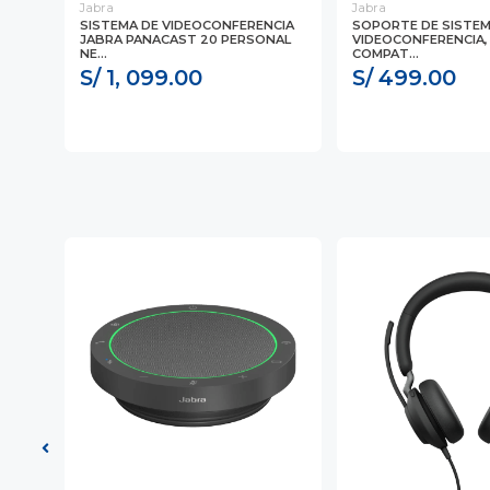
Jabra
Jabra
IA
SISTEMA DE VIDEOCONFERENCIA
SOPORTE DE SISTEM
21-
JABRA PANACAST 20 PERSONAL
VIDEOCONFERENCIA, 
NE...
COMPAT...
S/ 1, 099.00
S/ 499.00