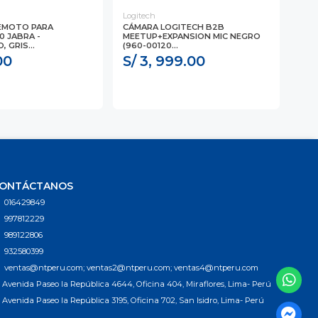
Logitech
Logi
EMOTO PARA
CÁMARA LOGITECH B2B
CAM
0 JABRA -
MEETUP+EXPANSION MIC NEGRO
BUN
 GRIS...
(960-00120...
...
00
S/ 3, 999.00
S/
ONTÁCTANOS
016429849
997812229
989122806
932580399
ventas@ntperu.com; ventas2@ntperu.com; ventas4@ntperu.com
Avenida Paseo la República 4644, Oficina 404, Miraflores, Lima- Perú
Avenida Paseo la República 3195, Oficina 702, San Isidro, Lima- Perú