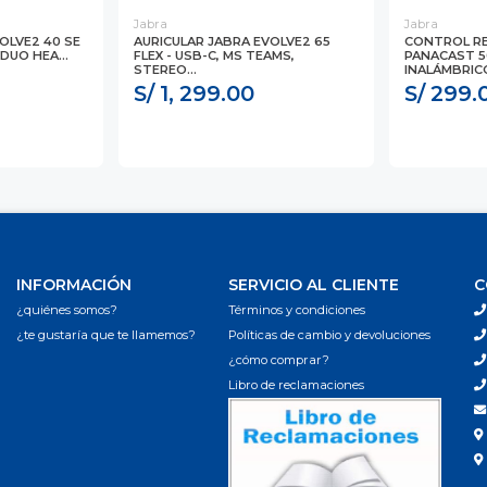
Jabra
Jabra
OLVE2 40 SE
AURICULAR JABRA EVOLVE2 65
CONTROL R
DUO HEA...
FLEX - USB-C, MS TEAMS,
PANACAST 5
STEREO...
INALÁMBRICO,
S/ 1, 299.00
S/ 299.
INFORMACIÓN
SERVICIO AL CLIENTE
C
¿quiénes somos?
Términos y condiciones
¿te gustaría que te llamemos?
Políticas de cambio y devoluciones
¿cómo comprar?
Libro de reclamaciones