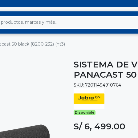
cast 50 black (8200-232) (nt3)
SISTEMA DE 
PANACAST 50 
SKU: 72011494910764
Disponible
S/ 6, 499.00