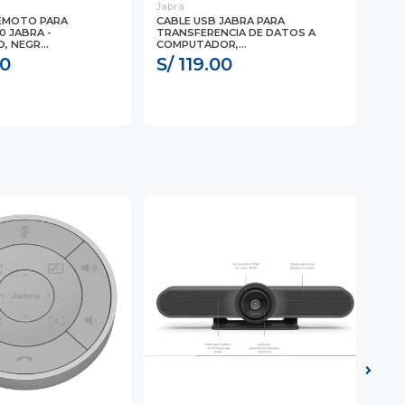
Jabra
Jabr
EMOTO PARA
CABLE USB JABRA PARA
SOP
0 JABRA -
TRANSFERENCIA DE DATOS A
CÁM
, NEGR...
COMPUTADOR,...
57) 
00
S/ 119.00
S/