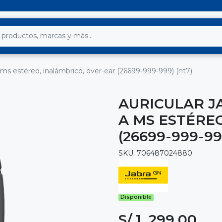
a ms estéreo, inalámbrico, over-ear (26699-999-999) (nt7)
AURICULAR JA
A MS ESTÉRE
(26699-999-99
SKU: 706487024880
Disponible
S/ 1, 299.00