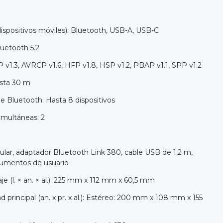
ispositivos móviles): Bluetooth, USB-A, USB-C
luetooth 5.2
 v1.3, AVRCP v1.6, HFP v1.8, HSP v1.2, PBAP v1.1, SPP v1.2
sta 30 m
de Bluetooth: Hasta 8 dispositivos
imultáneas: 2
cular, adaptador Bluetooth Link 380, cable USB de 1,2 m,
cumentos de usuario
e (l. × an. × al.): 225 mm x 112 mm x 60,5 mm
 principal (an. x pr. x al.): Estéreo: 200 mm x 108 mm x 155