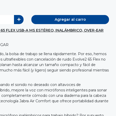
Agregar al carro
65 FLEX USB-A MS ESTÉREO, INALÁMBRICO, OVER-EAR
UGAR
o, la bolsa de trabajo se llena rápidamente. Por eso, hemos
 ultraflexibles con cancelación de ruido Evolve2 65 Flex no
planan hasta alcanzar un tamaño compacto y fácil de
mucho más fácil (y ligero) seguir siendo profesional mientras
ando el sonido no deseado con altavoces de
ido, mejore la voz con micrófonos inteligentes para sonar
irse completamente cómodo con una diadema para la cabeza
tecnología Jabra Air Comfort que ofrece portabilidad durante
micrófono inalámbricos para trabajo híbrido? Por supuesto