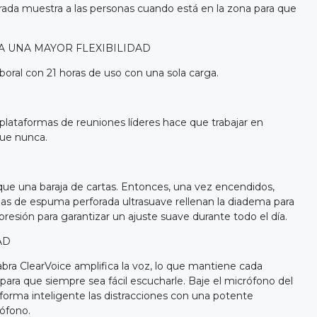
rada muestra a las personas cuando está en la zona para que
 UNA MAYOR FLEXIBILIDAD
aboral con 21 horas de uso con una sola carga.
s plataformas de reuniones líderes hace que trabajar en
que nunca.
 que una baraja de cartas. Entonces, una vez encendidos,
apas de espuma perforada ultrasuave rellenan la diadema para
a presión para garantizar un ajuste suave durante todo el día.
AD
bra ClearVoice amplifica la voz, lo que mantiene cada
a para que siempre sea fácil escucharle. Baje el micrófono del
de forma inteligente las distracciones con una potente
ófono.