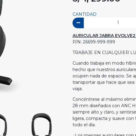
CANTIDAD
AURICULAR JABRA EVOLVE2 
P/N: 26699-999-999
TRABAJE EN CUALQUIER L
Cuando trabaja en modo híbrid
hecho que nuestros auriculares
ocupen nada de espacio. Se a
transportar que hace que sea 
viaja.
Concéntrese al máximo elimin
28 mm diseñados con ANC Híbr
siempre alto y claro, y sent
ligera, compacta y suave con 
todo el día.
¿Los mejores auriculares con 