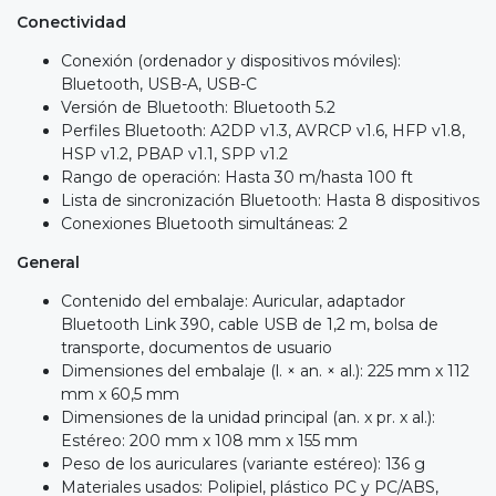
Conectividad
Conexión (ordenador y dispositivos móviles):
Bluetooth, USB-A, USB-C
Versión de Bluetooth: Bluetooth 5.2
Perfiles Bluetooth: A2DP v1.3, AVRCP v1.6, HFP v1.8,
HSP v1.2, PBAP v1.1, SPP v1.2
Rango de operación: Hasta 30 m/hasta 100 ft
Lista de sincronización Bluetooth: Hasta 8 dispositivos
Conexiones Bluetooth simultáneas: 2
General
Contenido del embalaje: Auricular, adaptador
Bluetooth Link 390, cable USB de 1,2 m, bolsa de
transporte, documentos de usuario
Dimensiones del embalaje (l. × an. × al.): 225 mm x 112
mm x 60,5 mm
Dimensiones de la unidad principal (an. x pr. x al.):
Estéreo: 200 mm x 108 mm x 155 mm
Peso de los auriculares (variante estéreo): 136 g
Materiales usados: Polipiel, plástico PC y PC/ABS,