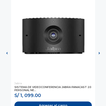
Jabra
Ja
 A
SISTEMA DE VIDEOCONFERENCIA JABRA PANACAST 20
AL
PERSONAL NE...
(2
S/ 1, 099.00
S
Agregar al carro