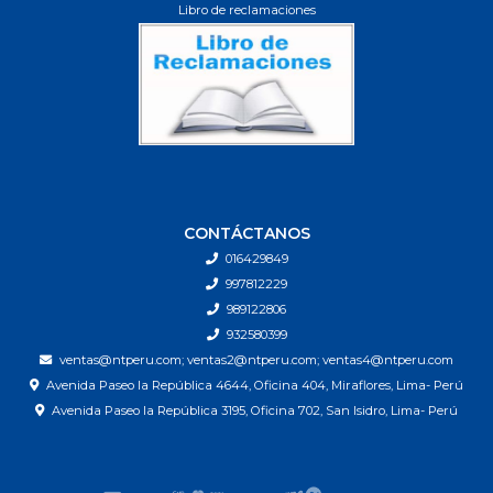
Libro de reclamaciones
CONTÁCTANOS
016429849
997812229
989122806
932580399
ventas@ntperu.com; ventas2@ntperu.com; ventas4@ntperu.com
Avenida Paseo la República 4644, Oficina 404, Miraflores, Lima- Perú
Avenida Paseo la República 3195, Oficina 702, San Isidro, Lima- Perú