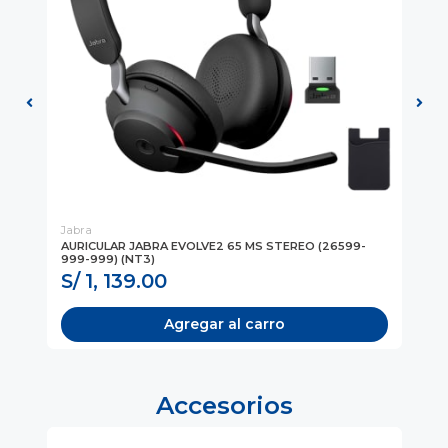
Jabra
Ja
AURICULAR JABRA EVOLVE2 65 MS STEREO (26599-
AU
999-999) (NT3)
ST
S/ 1, 139.00
S
Agregar al carro
Accesorios