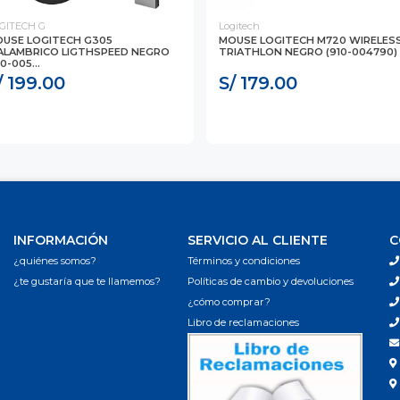
GITECH G
Logitech
USE LOGITECH G305
MOUSE LOGITECH M720 WIRELES
ALAMBRICO LIGTHSPEED NEGRO
TRIATHLON NEGRO (910-004790)
10-005...
/ 199.00
S/ 179.00
INFORMACIÓN
SERVICIO AL CLIENTE
C
¿quiénes somos?
Términos y condiciones
¿te gustaría que te llamemos?
Políticas de cambio y devoluciones
¿cómo comprar?
Libro de reclamaciones