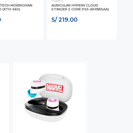
HyperX
ANT
XTECH MORRIGHAN
AURICULAR HYPERX CLOUD
AUD
 (XTH-565)
STINGER 2 CORE PS5 (6H9B5AA)
ENIG
0
S/ 219.00
S/