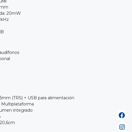
ural
50mm
lida: 20mW
0 kHz
dB
 audífonos
ional
3,5mm (TRS) + USB para alimentación
 Multiplataforma
olumen integrado
m
x20,6cm