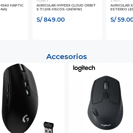
HyperX
XTech
 HS60 HAPTIC
AURICULAR HYPERX CLOUD ORBIT
AURICULAR 
-NA)
S 7.1 (HX-HSCOS-GM/WW)
ESTEREO LED
S/ 849.00
S/ 59.0
Accesorios