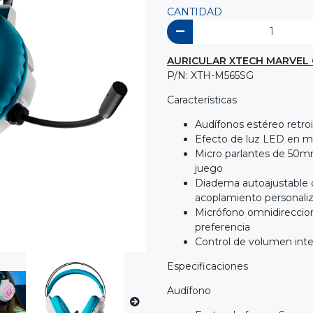
CANTIDAD
AURICULAR XTECH MARVEL 
P/N: XTH-M565SG
Características
Audífonos estéreo retro
Efecto de luz LED en mo
Micro parlantes de 50mm
juego
Diadema autoajustable c
acoplamiento personali
Micrófono omnidirecciona
preferencia
Control de volumen int
Especificaciones
Audífono