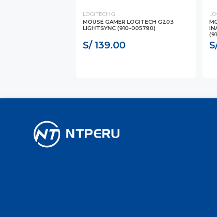
LOGITECH G
LO
MOUSE GAMER LOGITECH G203
MO
LIGHTSYNC (910-005790)
IN
(9
S/ 139.00
S