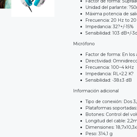
Factor de forma: Supraa
Unidad del parlante: ?
Máxima potencia de sa
Frecuencia: 20 Hz to 2
Impedancia: 32?+/-15%
Sensibilidad: 103 dB+/-3
Micrófono
Factor de forma: En los
Directividad: Omnidirecc
Frecuencia: 100~4 kHz
Impedancia: RL=2.2 K?
Sensibilidad: -38±3 dB
Información adicional
Tipo de conexión: Dos 
Plataformas soportadas:
Botones: Control del v
Longitud del cable: 2,2
Dimensiones: 18,7x10,3
Peso: 314,1 g