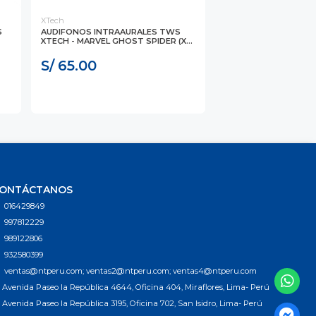
XTech
S
AUDIFONOS INTRAAURALES TWS
XTECH - MARVEL GHOST SPIDER (X...
S/ 65.00
ONTÁCTANOS
016429849
997812229
989122806
932580399
ventas@ntperu.com; ventas2@ntperu.com; ventas4@ntperu.com
Avenida Paseo la República 4644, Oficina 404, Miraflores, Lima- Perú
Avenida Paseo la República 3195, Oficina 702, San Isidro, Lima- Perú