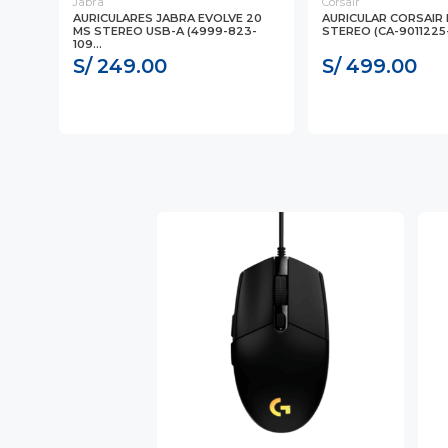
Jabra
Corsair
K
AURICULARES JABRA EVOLVE 20
AURICULAR CORSAIR
H-
MS STEREO USB-A (4999-823-
STEREO (CA-9011225
109...
S/ 249.00
S/ 499.00