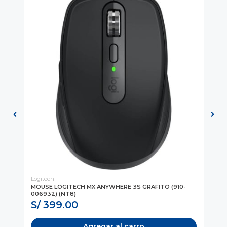
Logitech
LE
MOUSE LOGITECH MX ANYWHERE 3S GRAFITO (910-
MO
006932) (NT8)
S/ 399.00
S
Agregar al carro