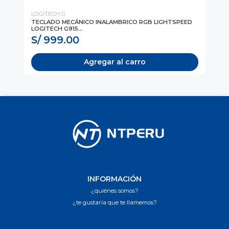
LOGITECH G
Hy
AL
TECLADO MECÁNICO INALAMBRICO RGB LIGHTSPEED
MO
LOGITECH G915...
(N
S/ 999.00
S
Agregar al carro
INFORMACIÓN
¿quiénes somos?
¿te gustaría que te llamemos?