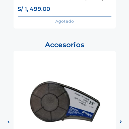
(M
S/ 1, 499.00
S
Agotado
Accesorios