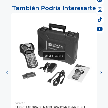
También Podría Interesarte
AGOTADO
BRADY
BR
ETIQUETADORA DE MANO BRADY M210 (M210-KIT)
ET