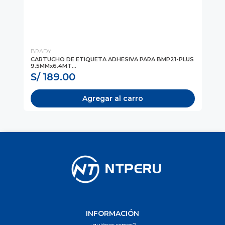
BRADY
BR
CARTUCHO DE ETIQUETA ADHESIVA PARA BMP21-PLUS
CA
9.5MMx6.4MT...
12.
S/ 189.00
S
Agregar al carro
INFORMACIÓN
¿quiénes somos?