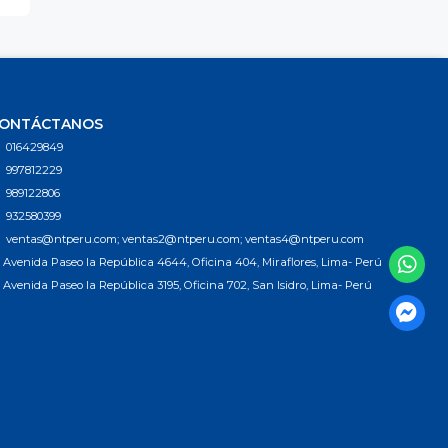
ONTÁCTANOS
016429849
997812229
989122806
932580399
ventas@ntperu.com; ventas2@ntperu.com; ventas4@ntperu.com
Avenida Paseo la República 4644, Oficina 404, Miraflores, Lima- Perú
Avenida Paseo la República 3195, Oficina 702, San Isidro, Lima- Perú