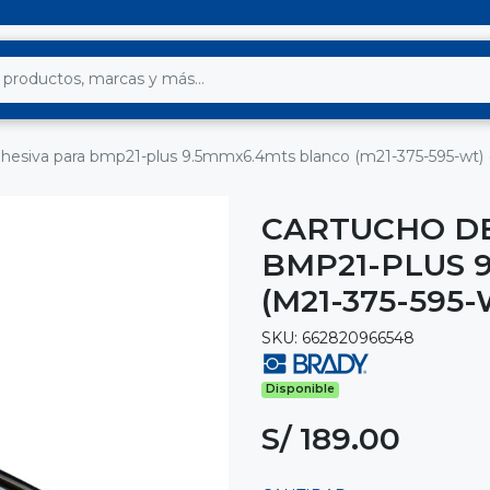
hesiva para bmp21-plus 9.5mmx6.4mts blanco (m21-375-595-wt) (
CARTUCHO DE
BMP21-PLUS 
(M21-375-595-
SKU: 662820966548
Disponible
S/ 189.00